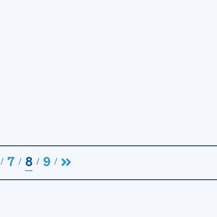
7
8
9
/
/
/
/