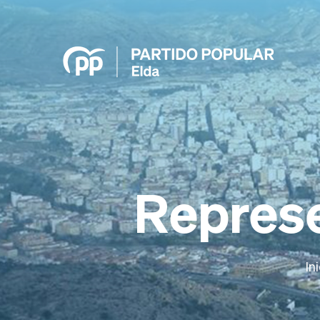
Represe
In